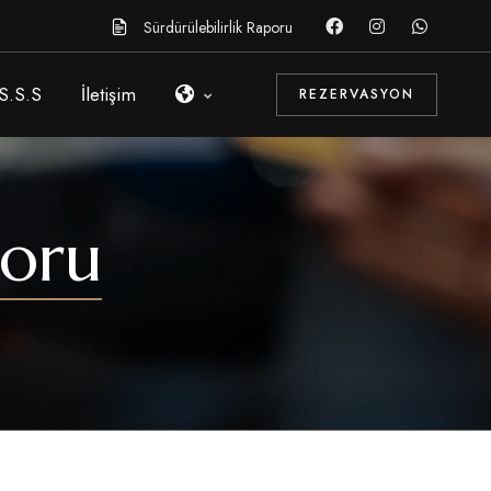
Sürdürülebilirlik Raporu
S.S.S
İletişim
REZERVASYON
poru