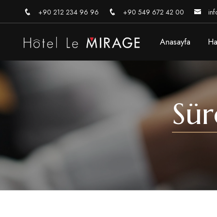
+90 212 234 96 96
+90 549 672 42 00
inf
Anasayfa
Ha
Sür