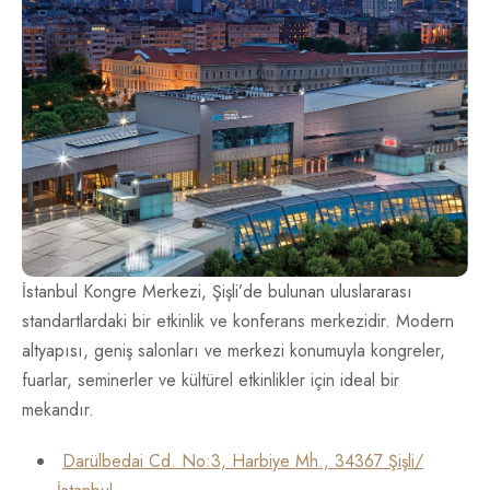
İletişim
TR
EN
İstanbul Kongre Merkezi, Şişli’de bulunan uluslararası
standartlardaki bir etkinlik ve konferans merkezidir. Modern
altyapısı, geniş salonları ve merkezi konumuyla kongreler,
fuarlar, seminerler ve kültürel etkinlikler için ideal bir
mekandır.
Darülbedai Cd. No:3, Harbiye Mh., 34367 Şişli/