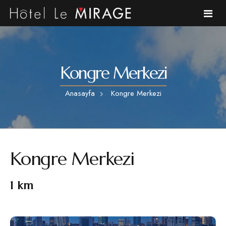
Anasayfa
Kongre Merkezi
Hakkımızda
Anasayfa
Kongre Merkezi
Odalarımız
Kafe
Kongre Merkezi
Galeri
Bölge
1 km
S.S.S