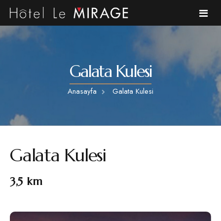
Anasayfa
Galata Kulesi
Hakkımızda
Anasayfa
Galata Kulesi
Odalarımız
Kafe
Galata Kulesi
Galeri
Bölge
3,5 km
S.S.S