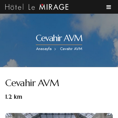
Anasayfa
Cevahir AVM
Hakkımızda
Anasayfa
Cevahir AVM
Odalarımız
Kafe
Cevahir AVM
Galeri
Bölge
1.2 km
S.S.S